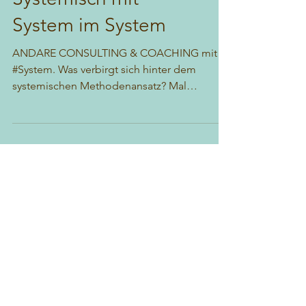
Systemisch mit
System im System
ANDARE CONSULTING & COACHING mit
#System. Was verbirgt sich hinter dem
systemischen Methodenansatz? Mal
abgesehen davon, dass der Begriff...